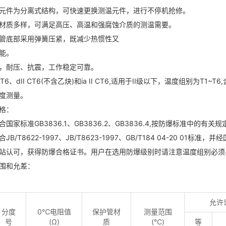
元件为分离式结构，可快速更换测温元件，进行不停机抢修。
材质多样，可满足高压、高温和强腐蚀介质的测温需要。
管底部采用弹簧压紧，既减少热惯性又
性能。
，耐压、抗震，工作稳定可靠。
BT6、dII CT6(不含乙炔)和ia II CT6,适用于II级以下，温度组别为T1~T
温度测量。
格：
国家标准GB3836.1、GB3836.2、GB3836.4,按防爆标准中的有
JB/T8622-1997、JB/T8623-1997、GB/T184 04-20 
站认可，获得防爆合格证书。用户在选用防爆级别时请注意温度组别必
围和允差：
允许
分度
0℃电阻值
保护管材
测量范围
号
(Ω)
质
(℃)
等