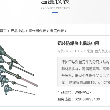
温度仪表
PRODUCT CENTERS
首页
>
产品中心
>
操作器仪表
>
温度仪表
>
铠装防爆热电偶热电阻
时间:2026-01-20 来源:西安
保护管与测量元件为分离式结构
和材质多样，可满足高压、高温
簧压紧，既减少热惯性又提高了
靠。 防爆标志:dIIBT6、dII C
T1~T6,含爆炸性气体场合的
产品型号：WRN/WZP
GB3836.1、GB3836.2、G
服务热线：029-88633439