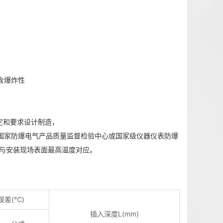
6,含爆炸性
关规定和要求设计制造，
01标准，并经国家防爆电气产品质量监督检验中心或国家级仪器仪表防爆
须与安装现场表面最高温度对应。
误差(℃)
插入深度L(mm)