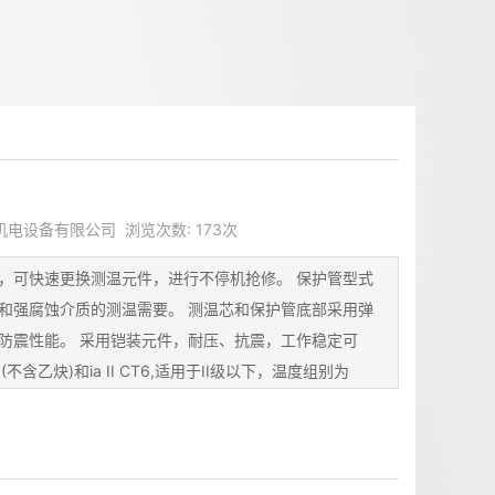
美天机电设备有限公司 浏览次数: 173次
，可快速更换测温元件，进行不停机抢修。 保护管型式
和强腐蚀介质的测温需要。 测温芯和保护管底部采用弹
防震性能。 采用铠装元件，耐压、抗震，工作稳定可
T6(不含乙炔)和ia II CT6,适用于II级以下，温度组别为
温度测量。 技术特性与规格：本系列产品符合国家标准
B3836.4,按防爆标准中的有关规定和要求设计制造， 其...