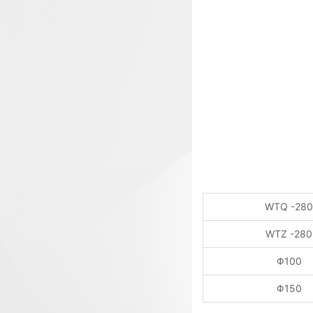
WTQ -280
WTZ -280
Φ100
Φ150