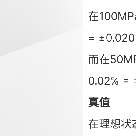
在100M
= ±0.02
而在50M
0.02% =
真值
在理想状